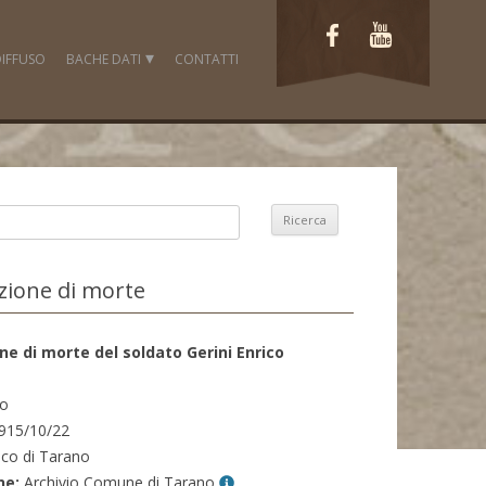
IFFUSO
BACHE DATI
CONTATTI
FOTO
LAVORI
VIDEO
DOCUMENTI
FONTI ICONOGRAFICHE
zione di morte
ne di morte del soldato Gerini Enrico
o
915/10/22
co di Tarano
ne:
Archivio Comune di Tarano