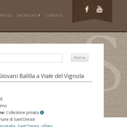
IFFUSO
BACHE DATI
CONTATTI
FOTO
LAVORI
VIDEO
DOCUMENTI
FONTI ICONOGRAFICHE
 Giovani Balilla a Viale del Vignola
d.
imo
ne:
Collezione privata
une di Sant’Oreste
otografia
,
Sant'Oreste
,
sfilata