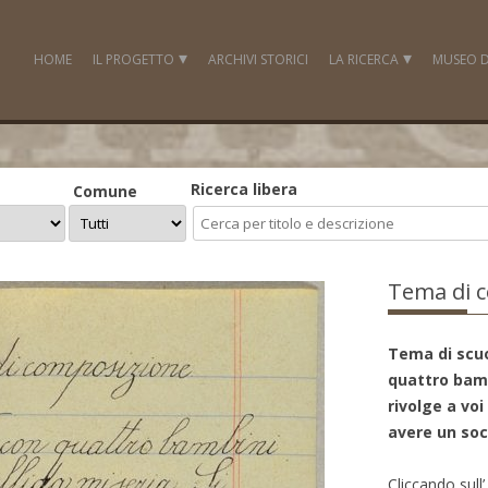
Skip
to
HOME
IL PROGETTO
ARCHIVI STORICI
LA RICERCA
MUSEO D
content
DESCRIZIONE
STORIE E MICROSTORIE
LA MOSTRA
BIBLIOGRAFIA ED ALTRI 
Ricerca libera
Comune
IL LIBRO
IL DOCUMENTARIO
Tema di 
LA DIDATTICA
PARTECIPA
Tema di scu
quattro bambi
PARTNER
rivolge a voi
avere un soc
Cliccando sull