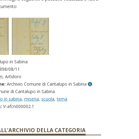
cumento:
upo in Sabina
898/08/11
i, Artidoro
ne:
Archivio Comune di Cantalupo in Sabina
ne di Cantalupo in Sabina
o in sabina
,
miseria
,
scuola
,
tema
:
V-afcn000002.1
ALL’ARCHIVIO DELLA CATEGORIA