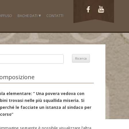
IFFUSO
BACHE DATI
CONTATTI
FOTO
LAVORI
VIDEO
DOCUMENTI
FONTI ICONOGRAFICHE
composizione
ola elementare: ” Una povera vedova con
ni trovasi nelle più squallida miseria. Si
 perché le facciate un istanza al sindaco per
corso”
’ immagine seguente è possibile visualizzare l’altra