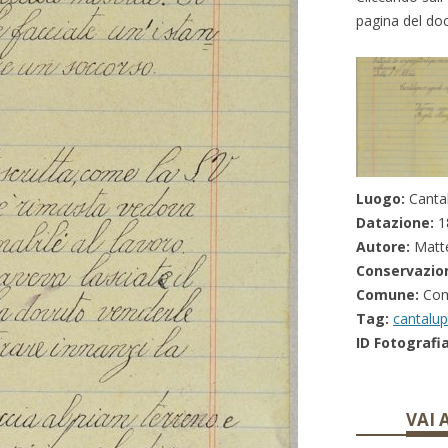
pagina del do
Luogo:
Cantal
Datazione:
1
Autore:
Matte
Conservazio
Comune:
Comu
Tag:
cantalup
ID Fotografia
VAI 