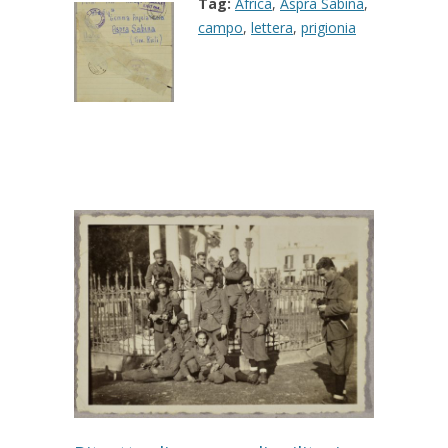
Tag:
Africa
,
Aspra Sabina
,
campo
,
lettera
,
prigionia