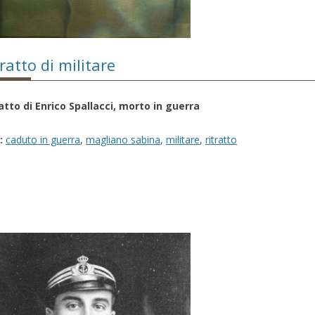
ratto di militare
atto di Enrico Spallacci, morto in guerra
:
caduto in guerra
,
magliano sabina
,
militare
,
ritratto