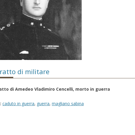
ratto di militare
ratto di Amedeo Vladimiro Cencelli, morto in guerra
:
caduto in guerra
,
guerra
,
magliano sabina