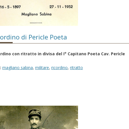
cordino di Pericle Poeta
rdino con ritratto in divisa del I° Capitano Poeta Cav. Pericle
:
magliano sabina
,
militare
,
ricordino
,
ritratto