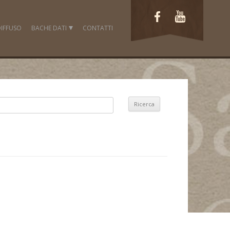
IFFUSO
BACHE DATI
CONTATTI
FOTO
LAVORI
VIDEO
DOCUMENTI
FONTI ICONOGRAFICHE