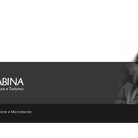
orie e Microstorie)